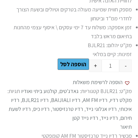
לחוויית האזנה אישית
מספק חווית שמיעה מעולה בטרקים וטיולים ובשעת הצורך
לחדרי ממ"ד וביטחון
זמן אספקה: משלוח עד 7 ימי עסקים \ איסוף עצמי מהחנות
בתיאום מראש בלבד
מק"ט יהלום: BJLR21
זמינות:
קיים במלאי
הוספה לסל
+
-
הוספה לרשימת משאלות
מק"ט:
BJLR21
קטגוריות:
גאדג'טים
,
קולנוע ביתי ואודיו
תגיות:
מקלט רדיו
,
רדיו AM FM
,
רדיו BAIJIALI
,
רדיו BJLR21
,
רדיו
איכותי
,
רדיו אנלוגי נייד
,
רדיו טרנזיסטור
,
רדיו כיס
,
רדיו לשעת
חירום
,
רדיו נייד
,
רדיו נייד קטן
תיאור
מכשיר רדיו נייד טרנזיסטור AM FM קומפקטי