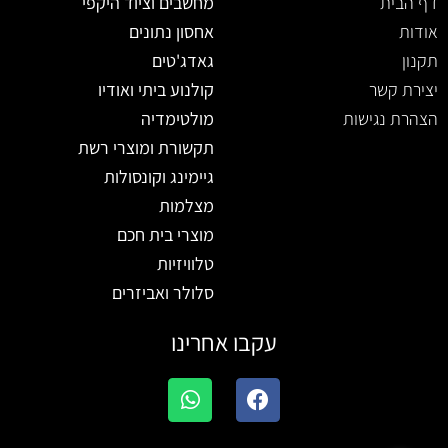
דף הבית
מחשבים וציוד היקפי
אודות
אחסון נתונים
תקנון
גאדג'טים
יצירת קשר
קולנוע ביתי ואודיו
הצהרת נגישות
מולטימדיה
תקשורת ומוצרי רשת
גיימינג וקונסולות
מצלמות
מוצרי בית חכם
טלוויזיות
סלולר ואביזרים
עקבו אחרינו
W
F
h
a
a
c