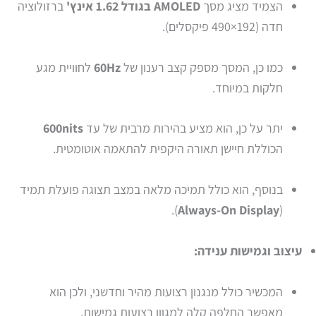
הצמיד מציג מסך
AMOLED בגודל 1.62 אינץ'
ברזולוציה
חדה (192×490 פיקסלים).
כמו כן, המסך מספק קצב רענון של
60Hz
לחוויית מגע
חלקות במיוחד.
יתר על כן, הוא מציע בהירות מרבית של עד
600nits
הכוללת חיישן תאורה היקפית להתאמה אוטומטית.
בנוסף, הוא כולל תמיכה מלאה במצב תצוגה פועלת תמיד
).
Always-On Display
(
עיצוב וגמישות ענידה:
המכשיר כולל מנגנון רצועות מהיר וחדשני, ולכן הוא
מאפשר החלפה קלה למגוון רצועות גמישות.