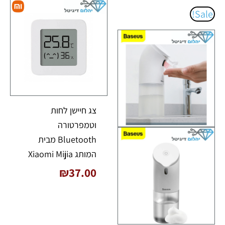
המחיר
המחיר
Sale!
המקורי
הנוכחי
היה:
הוא:
₪89.00.
₪101.00.
צג חיישן לחות
וטמפרטורה
Bluetooth מבית
המותג Xiaomi Mijia
₪
37.00