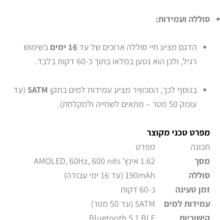
סוללה ועמידות:
הדגם מציע חיי סוללה ארוכים של עד
16 ימים
בשימוש
רגיל, ולכן הוא נטען במלאו בתוך כ-60 דקות בלבד.
בנוסף לכך, המכשיר מציע עמידות למים בתקן
5ATM
(עד
עומק 50 מטר – מתאים לשחייה ולמקלחת).
מפרט טכני מקוצר
תכונה
מפרט
מסך
1.62 אינץ' AMOLED, 60Hz, 600 nits
סוללה
190mAh (עד 16 ימי עבודה)
זמן טעינה
כ-60 דקות
עמידות למים
5ATM (עד 50 מטר)
קישוריות
Bluetooth 5.1 BLE