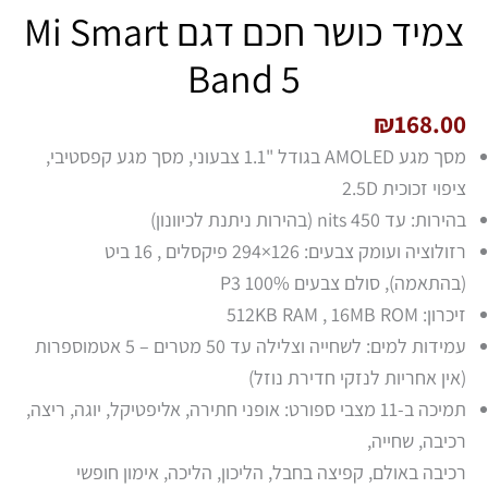
צמיד כושר חכם דגם Mi Smart
Band 5
₪
168.00
מסך מגע AMOLED בגודל "1.1 צבעוני, מסך מגע קפסטיבי,
ציפוי זכוכית 2.5D
בהירות: עד 450 nits (בהירות ניתנת לכיוונון)
רזולוציה ועומק צבעים: 126×294 פיקסלים , 16 ביט
(בהתאמה), סולם צבעים 100% P3
זיכרון: 512KB RAM , 16MB ROM
עמידות למים: לשחייה וצלילה עד 50 מטרים – 5 אטמוספרות
(אין אחריות לנזקי חדירת נוזל)
תמיכה ב-11 מצבי ספורט: אופני חתירה, אליפטיקל, יוגה, ריצה,
רכיבה, שחייה,
רכיבה באולם, קפיצה בחבל, הליכון, הליכה, אימון חופשי