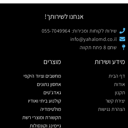
אנחנו לשירותך!
שירות לקוחות ומכירות: 055-7049964
info@yahalomd.co.il
שחם 8 פתח תקווה
מידע ושירות
מוצרים
דף הבית
מחשבים וציוד היקפי
אודות
אחסון נתונים
תקנון
גאדג'טים
יצירת קשר
קולנוע ביתי ואודיו
הצהרת נגישות
מולטימדיה
תקשורת ומוצרי רשת
גיימינג וקונסולות