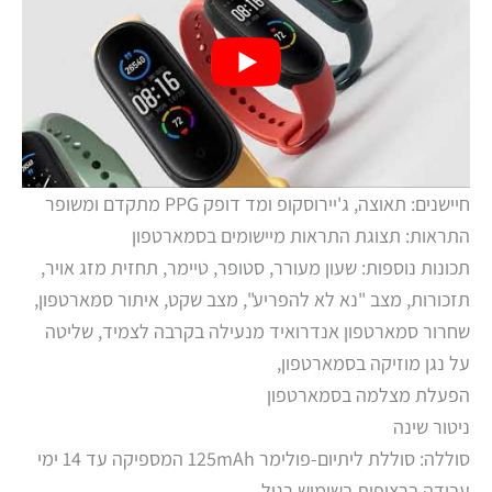
חיישנים: תאוצה, ג'יירוסקופ ומד דופק PPG מתקדם ומשופר
התראות: תצוגת התראות מיישומים בסמארטפון
תכונות נוספות: שעון מעורר, סטופר, טיימר, תחזית מזג אויר,
תזכורות, מצב "נא לא להפריע", מצב שקט, איתור סמארטפון,
שחרור סמארטפון אנדרואיד מנעילה בקרבה לצמיד, שליטה
על נגן מוזיקה בסמארטפון,
הפעלת מצלמה בסמארטפון
ניטור שינה
סוללה: סוללת ליתיום-פולימר 125mAh המספיקה עד 14 ימי
עבודה ברציפות בשימוש רגיל