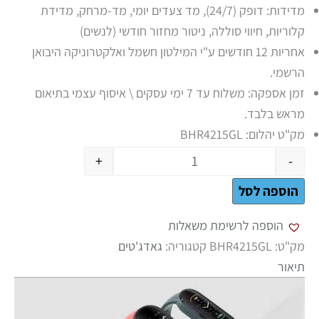
מדידות: דופק (24/7), מד צעדים יומי, מד-מרחק, מדידת
קלוריות, חיווי סוללה, ניטור מחזור חודשי (לנשים)
אחריות 12 חודשים ע"י המילטון חשמל ואלקטרוניקה היבואן
הרשמי.
זמן אספקה: משלוח עד 7 ימי עסקים \ איסוף עצמי בתיאום
מראש בלבד.
מק"ט יהלום: BHR4215GL
+
-
הוספה לסל
הוספה לרשימת משאלות
מק"ט:
BHR4215GL
קטגוריה:
גאדג'טים
תיאור