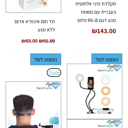
מקלדת מיני אלחוטית
בעברית עם משטח
מגע דגם Rii i8 פלוס
מד חום אינפרא אדום
ללא מגע
₪
143.00
₪
69.00
₪
91.00
הוספה לסל
הוספה לסל
המחיר
המחיר
Sale!
המקורי
הנוכחי
היה:
הוא:
₪36.00.
₪52.00.