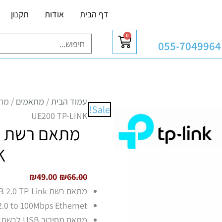
דף הבית
אודות
תקנון
0
עגלת
חיפוש
055-7049964
קניות
המחיר
המחיר
עמוד הבית
/
מתאמים
Sale!
המקורי
הנוכחי
UE200 TP-LINK
היה:
הוא:
49.00.
₪66.00.
K
₪
49.00
₪
66.00
מתאם רשת USB 2.0 TP-Link ל 100Mbps Ethernet Network
.0 to 100Mbps Ethernet
מתאם מחיבור USB לרשת RJ45