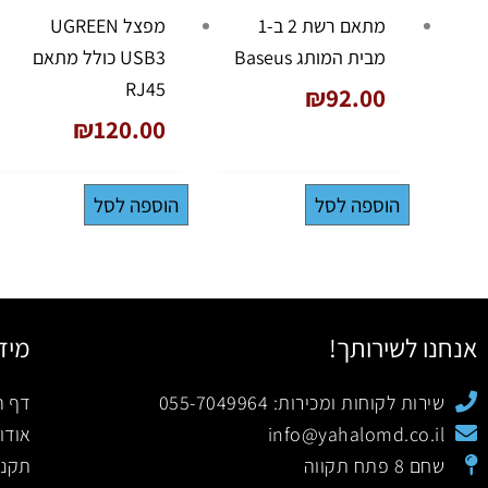
מתאם רשת 2 ב-1
מפצל UGREEN
מבית המותג Baseus
USB3 כולל מתאם
RJ45
₪
92.00
₪
120.00
הוספה לסל
הוספה לסל
אנחנו לשירותך!
מיד
שירות לקוחות ומכירות: 055-7049964
דף ה
info@yahalomd.co.il
אודו
שחם 8 פתח תקווה
תקנו