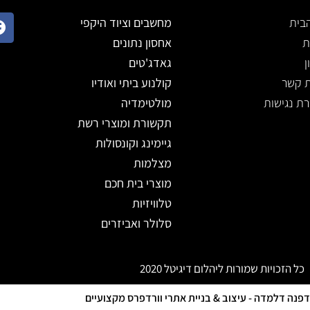
בית
מחשבים וציוד היקפי
ת
אחסון נתונים
ן
גאדג'טים
ת קשר
קולנוע ביתי ואודיו
ת נגישות
מולטימדיה
תקשורת ומוצרי רשת
גיימינג וקונסולות
מצלמות
מוצרי בית חכם
טלוויזיות
סלולר ואביזרים
כל הזכויות שמורות ליהלום דיגיטל 2020
 דפנה דלמדה - עיצוב & בניית אתרי וורדפרס מקצועיים