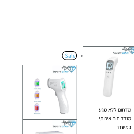
המחיר
המחיר
Sale!
המקורי
הנוכחי
היה:
הוא:
₪69.00.
₪91.00.
מדחום ללא מגע
מודד חום איכותי
במיוחד