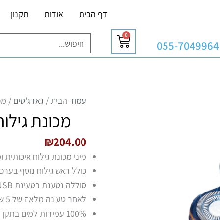
דף הבית
אודות
תקנון
0
עגלת
חיפוש
055-7049964
קניות
עמוד הבית
/
גאדג'טים
/ מכונ
מכונת גילוח נטענ
₪
204.00
מיני מכונת גילוח איכותית ומדוייקת בע
כולל ראש גילוח נוסף בערכ
סוללה נטענת בטעינת USB בהספק 600mAh
לאחר טעינה מלאה של 5 שעות ניתן לשימוש במשך 90 דקות ברציפות
100% עמידות למים בתקן IPX7 ניתן לנקות עם מים זורמים