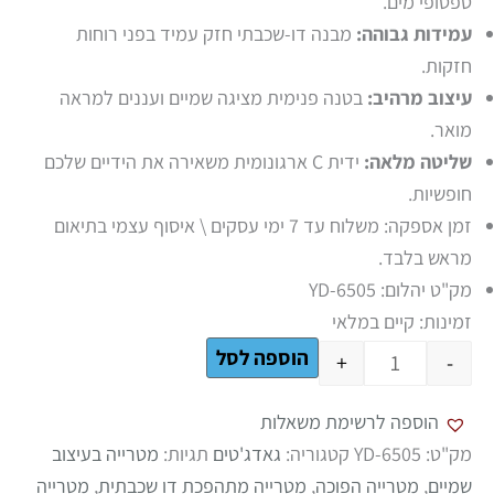
טפטופי מים.
עמידות גבוהה:
מבנה דו-שכבתי חזק עמיד בפני רוחות
חזקות.
עיצוב מרהיב:
בטנה פנימית מציגה שמיים ועננים למראה
מואר.
שליטה מלאה:
ידית C ארגונומית משאירה את הידיים שלכם
חופשיות.
זמן אספקה: משלוח עד 7 ימי עסקים \ איסוף עצמי בתיאום
מראש בלבד.
מק"ט יהלום: YD-6505
זמינות:
קיים במלאי
הוספה לסל
+
-
הוספה לרשימת משאלות
מק"ט:
YD-6505
קטגוריה:
גאדג'טים
תגיות:
מטרייה בעיצוב
שמיים
,
מטרייה הפוכה
,
מטרייה מתהפכת דו שכבתית
,
מטרייה