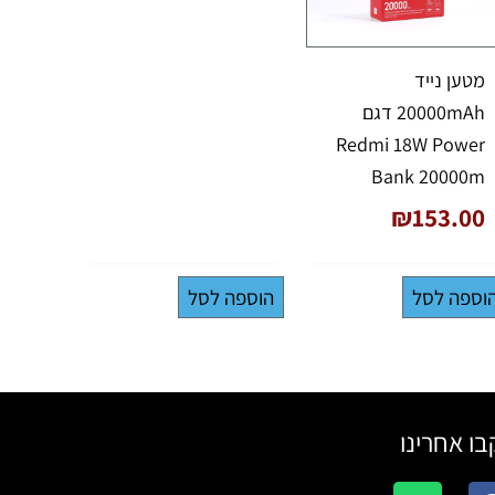
מטען נייד
20000mAh דגם
Redmi 18W Power
Bank 20000m
₪
153.00
וספה לסל
הוספה לסל
ו אחרינו
W
F