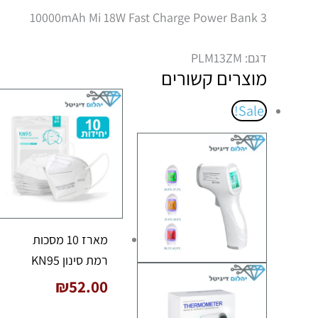
10000mAh Mi 18W Fast Charge Power Bank 3
דגם: PLM13ZM
מוצרים קשורים
המחיר
המחיר
Sale!
המקורי
הנוכחי
היה:
הוא:
₪69.00.
₪91.00.
מארז 10 מסכות
רמת סינון KN95
₪
52.00