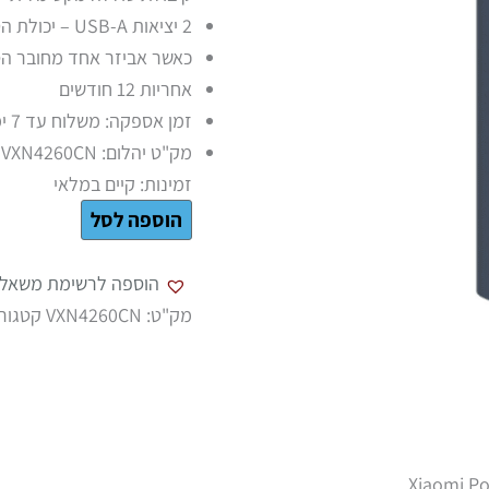
2 יציאות USB-A – יכולת הטענה של 2 התקנים בו-זמנית
כאשר אביזר אחד מחובר הסוללה תו
אחריות 12 חודשים
זמן אספקה: משלוח עד 7 ימי עסקים \ איסוף עצמי בתיאום מראש בלבד.
מק"ט יהלום: VXN4260CN
זמינות:
קיים במלאי
הוספה לסל
הוספה לרשימת משאלו
מק"ט:
VXN4260CN
קטגורי