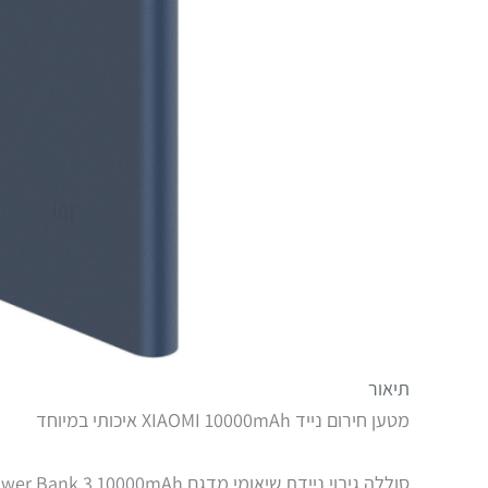
תיאור
מטען חירום נייד XIAOMI 10000mAh איכותי במיוחד
סוללה גיבוי ניידת שיאומי מדגם Xiaomi Power Bank 3 10000mAh