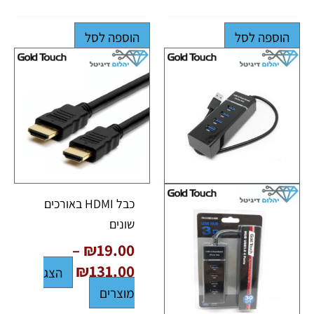
הוספה לסל
הוספה לסל
טווח
מחירים:
עד
כבל HDMI באורכים
שונים
–
₪
19.00
₪
131.00
הצג
מוצרים