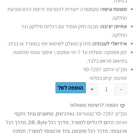
במיוחד.
משטח עיסוי:
טקסטורה ייעודית להמרצת זרימת הדם ומניעת
החלקה.
אחיזה יציבה:
מבנה חזק ועמיד עם רגליות סיליקון נגד
החלקה.
אידיאלי לעבודה:
פתרון מושלם לשימוש יומי במשרד או בבית.
זמן אספקה: משלוח עד 7 ימי עסקים \ איסוף עצמי מהחנות
בתיאום מראש בלבד.
מק"ט יהלום: YD-7297
זמינות:
קיים במלאי
הוספה לסל
+
-
הוספה לרשימת משאלות
מק"ט:
YD-7297
קטגוריות:
גאדג'טים
,
מחשבים וציוד היקפי
תגיות:
הדום לרגליים למשרד
,
מדרך רגל DR. Byte
,
מדרך רגל
ארגונומי
,
מדרך רגל מתכוונן
,
ציוד ארגונומי למשרד
,
תמיכה