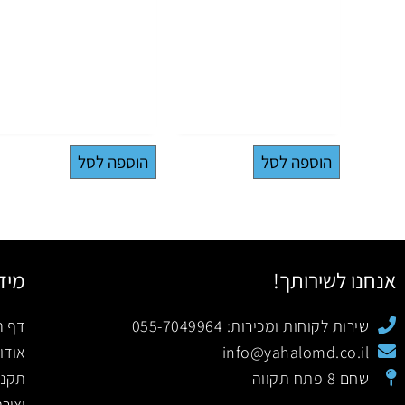
הוספה לסל
הוספה לסל
אנחנו לשירותך!
מיד
שירות לקוחות ומכירות: 055-7049964
דף ה
info@yahalomd.co.il
אודו
שחם 8 פתח תקווה
תקנו
יציר