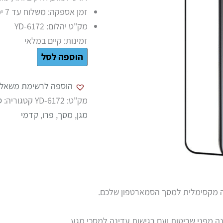
זמן אספקה: משלוח עד 7 ימי עסקים \ איסוף עצמי מהחנות בתיאום מראש בלבד
מק"ט יהלום: YD-6172
זמינות:
קיים במלאי
הוספה לסל
הוספה לרשימת משאלו
מק"ט:
YD-6172
קטגוריה:
ס
מגן
,
מסך
,
פרו
,
קדמי
נה מפני שריטות ועם רגישות עדינה למסכי מגע.