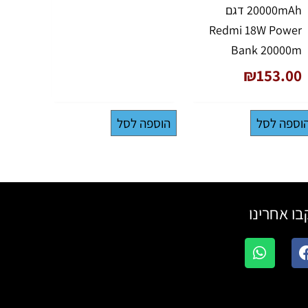
20000mAh דגם
Redmi 18W Power
Bank 20000m
₪
153.00
וספה לסל
הוספה לסל
ו אחרינו
W
F
h
a
a
c
t
e
s
b