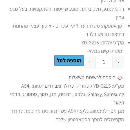
אצבע ולכלוך
רגיש למגע, חלק ביותר, מונע שריטות והשתקפויות, בעל מגע
עדין
זמן אספקה: משלוח עד 7 ימי עסקים \ איסוף עצמי מהחנות
בתיאום מראש בלבד
מק"ט יהלום: YD-6215
זמינות:
קיים במלאי
הוספה לסל
+
-
הוספה לרשימת משאלות
מק"ט:
YD-6215
קטגוריה:
סלולר ואביזרים
תגיות:
,
A54
Samsung
,
Galaxy
,
גלקסי
,
זכוכית
,
מגן
,
מסך
,
סמסונג
,
קדמי
תיאור
מגן מסך לסמסונג גלקסי A54 עשוי מזכוכית מחוסמת להגנה
מקסימלית למסך הסמארטפון שלכם.