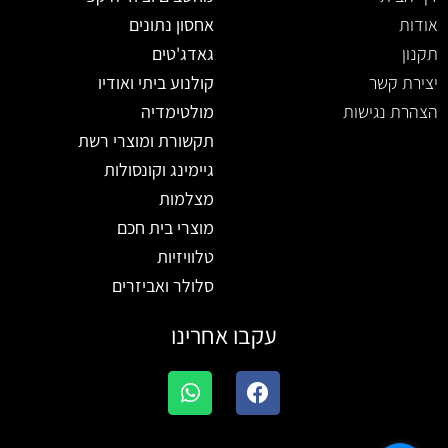
אודות
אחסון נתונים
תקנון
גאדג'טים
יצירת קשר
קולנוע ביתי ואודיו
הצהרת נגישות
מולטימדיה
תקשורת ומוצרי רשת
גיימינג וקונסולות
מצלמות
מוצרי בית חכם
טלוויזיות
סלולר ואביזרים
עקבו אחרינו
W
F
h
a
a
c
t
e