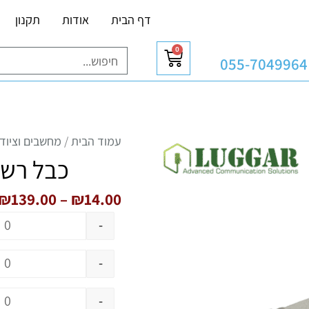
דף הבית
אודות
תקנון
0
עגלת
חיפוש
055-7049964
קניות
כמו
כמו
כמו
כמו
כמו
כמו
כמו
כמו
כמו
כמו
כמו
כמו
עמוד הבית
/
מחשבים וציוד 
כבל רשת CAT6 באורכים 
₪
139.00
–
₪
14.00
-
-
-