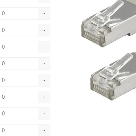
-
-
-
-
-
-
-
-