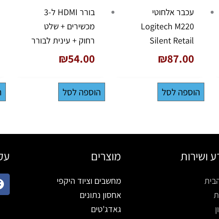
עכבר אלחוטי
בורר HDMI ל-3
Logitech M220
מכשירים + שלט
Silent Retail
רחוק + עינית לבורר
₪
54.00
₪
87.00
הוספה לסל
הוספה לסל
ה
ע ושירות
מוצרים
עקב
בית
מחשבים וציוד היקפי
ת
אחסון נתונים
ן
גאדג'טים