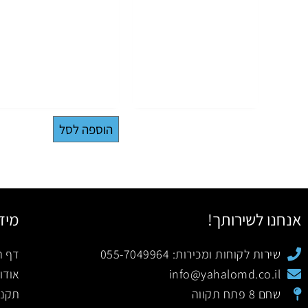
הוספה לסל
אנחנו לשירותך!
מיד
שירות לקוחות ומכירות: 055-7049964
דף ה
info@yahalomd.co.il
אודו
שחם 8 פתח תקווה
תקנו