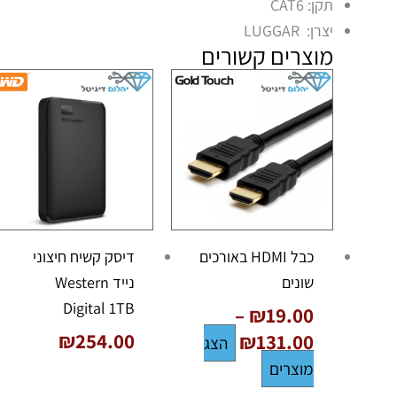
תקן: CAT6
יצרן: LUGGAR
מוצרים קשורים
טווח
מחירים:
עד
כבל HDMI באורכים
דיסק קשיח חיצוני
שונים
נייד Western
Digital 1TB
–
₪
19.00
₪
254.00
₪
131.00
הצג
מוצרים