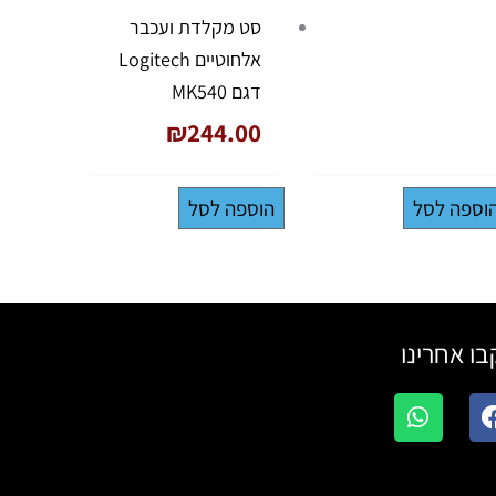
סט מקלדת ועכבר
אלחוטיים Logitech
דגם MK540
₪
244.00
וספה לסל
הוספה לסל
ו אחרינו
W
F
h
a
a
c
t
e