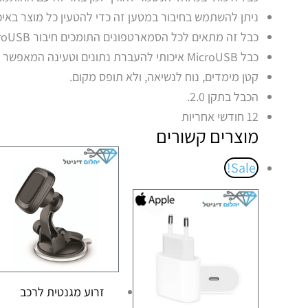
ניתן להשתמש בחיבור במטען זה כדי להטעין כל מוצר באיכ
כבל זה מתאים לכל הסמארטפונים התומכים חיבור MicroUSB.
כבל MicroUSB איכותי להעברת נתונים וטעינה המאפשר שימוש וחיבור לכל מתאם USB.
קטן מימדים, נוח לנשיאה, ולא תופס מקום.
הכבל בתקן 2.0.
12 חודשי אחריות
מוצרים קשורים
המחיר
המחיר
Sale!
המקורי
הנוכחי
היה:
הוא:
₪82.00.
₪100.00.
זרוע מגנטית לרכב