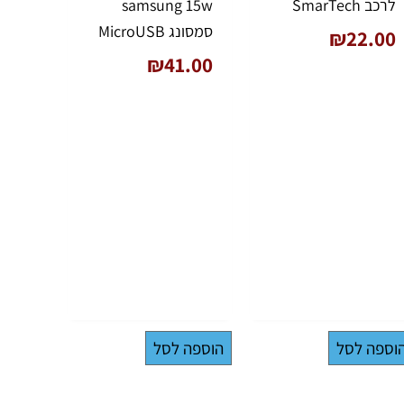
לרכב SmarTech
samsung 15w
סמסונג MicroUSB
₪
22.00
₪
41.00
וספה לסל
הוספה לסל