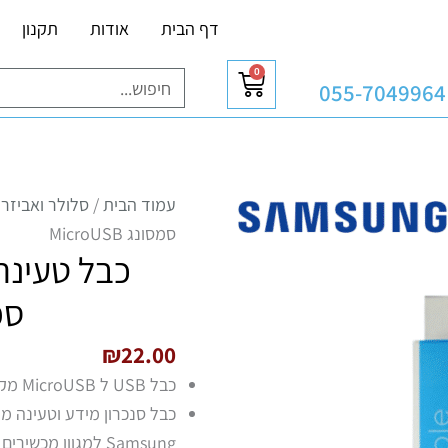
דף הבית
אודות
תקנון
0
עגלת
חיפוש
055-7049964
קניות
עמוד הבית
/
סלולר ואביזרי
סמסונג MicroUSB
סמסו
₪
22.00
כבל USB ל MicroUSB מקורי באורך כ-1 מטר Samsung
Samsung למגוון מכשירים ניידים.