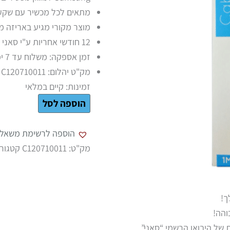
מתאים לכל מכשיר עם שק
מוצר מקורי מגיע באריזה מ
12 חודשי אחריות ע"י סאני תקשורת.
זמן אספקה: משלוח עד 7 ימי עסקים איסוף עצמי בתיאום מראש בלבד.
מק"ט יהלום: C120710011
זמינות:
קיים במלאי
הוספה לסל
הוספה לרשימת משאלו
מק"ט:
C120710011
קטגורי
ך!
והה!
של היבואן הרשמי “סאני”.