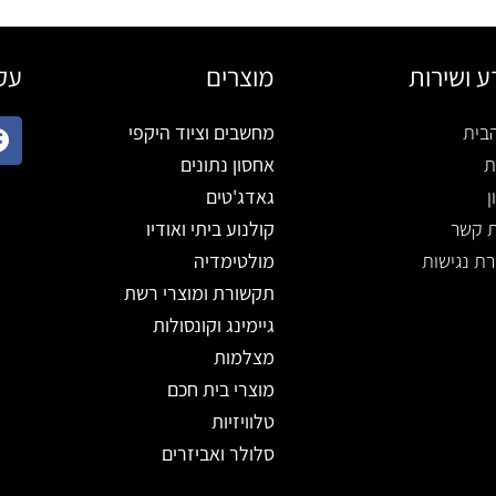
ע ושירות
מוצרים
עקב
בית
מחשבים וציוד היקפי
ת
אחסון נתונים
ן
גאדג'טים
ת קשר
קולנוע ביתי ואודיו
ת נגישות
מולטימדיה
תקשורת ומוצרי רשת
גיימינג וקונסולות
מצלמות
מוצרי בית חכם
טלוויזיות
סלולר ואביזרים