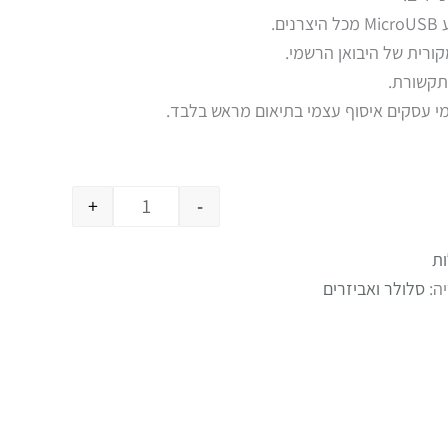
ע
MicroUSB
מכל היצרנים.
קורית של היבואן הרשמי.
+
-
ת
ה:
סלולר ואביזרים