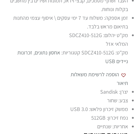
העבר ושתף מסמכים, קבצי וידאו, תמונות ושירים בין מחשבים
בקלות ונוחות.
זמן אספקה: משלוח עד 7 ימי עסקים \ איסוף עצמי מהחנות
בתיאום מראש בלבד.
מק"ט יהלום: SDCZ410-512G
המלאי אזל
מק"ט:
SDCZ410-512G
קטגוריות:
אחסון נתונים
,
זכרונות
ניידים USB
הוספה לרשימת משאלות
תיאור
יצרן: Sandisk
צבע: שחור
ממשק זיכרון פלאש: USB 3.0
נפח זיכרון: 512GB
אחריות: שנתיים