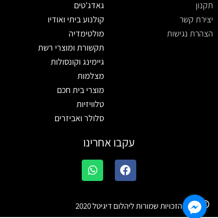
תקנון
גאדג'טים
יצירת קשר
קולנוע ביתי ואודיו
הצהרת נגישות
מולטימדיה
תקשורת ומוצרי רשת
גיימינג וקונסולות
מצלמות
מוצרי בית חכם
טלוויזיות
סלולר ואביזרים
עקבו אחרינו
W
F
h
a
a
c
t
e
b
כל הזכויות שמורות ליהלום דיגיטל 2020
s
a
o