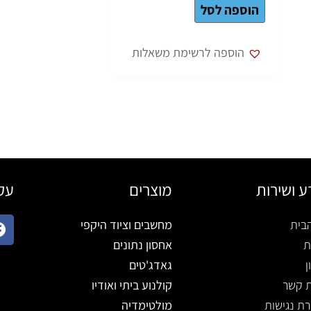
הוספה לסל
הוספה לרשימת משאלות
ע ושירות
מוצרים
עקב
בית
מחשבים וציוד היקפי
ת
אחסון נתונים
ן
גאדג'טים
ת קשר
קולנוע ביתי ואודיו
ת נגישות
מולטימדיה