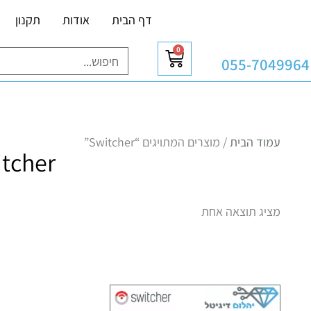
דף הבית
אודות
תקנון
0
עגלת
חיפוש
055-7049964
קניות
עמוד הבית
/ מוצרים המתויגים “Switcher”
tcher
מציג תוצאה אחת
כמות של מפסק חכם לדוד שמש Switcher Touch V3 - מתאים לקופסאת גיוויס 3 מקום