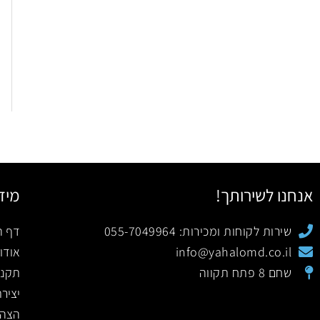
אנחנו לשירותך!
מיד
שירות לקוחות ומכירות: 055-7049964
דף ה
info@yahalomd.co.il
אודו
שחם 8 פתח תקווה
תקנו
יציר
הצהר