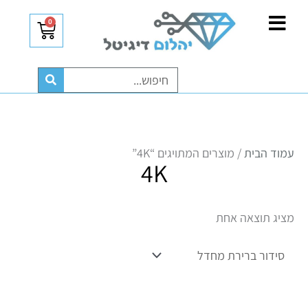
ילוג
לתוכן
0
עגלת
תוכן
קניות
חיפוש
עמוד הבית
/ מוצרים המתויגים “4K”
4K
מציג תוצאה אחת