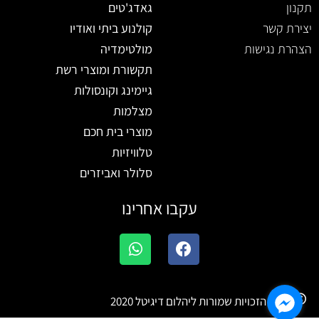
תקנון
גאדג'טים
יצירת קשר
קולנוע ביתי ואודיו
הצהרת נגישות
מולטימדיה
תקשורת ומוצרי רשת
גיימינג וקונסולות
מצלמות
מוצרי בית חכם
טלוויזיות
סלולר ואביזרים
עקבו אחרינו
W
F
h
a
a
c
t
e
b
כל הזכויות שמורות ליהלום דיגיטל 2020
s
a
o