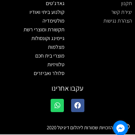
תקנון
גאדג'טים
יצירת קשר
קולנוע ביתי ואודיו
הצהרת נגישות
מולטימדיה
תקשורת ומוצרי רשת
גיימינג וקונסולות
מצלמות
מוצרי בית חכם
טלוויזיות
סלולר ואביזרים
עקבו אחרינו
W
F
h
a
a
c
t
e
b
כל הזכויות שמורות ליהלום דיגיטל 2020
s
a
o