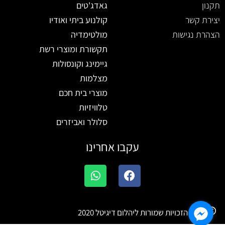
תקנון
גאדג'טים
יצירת קשר
קולנוע ביתי ואודיו
הצהרת נגישות
מולטימדיה
תקשורת ומוצרי רשת
גיימינג וקונסולות
מצלמות
מוצרי בית חכם
טלוויזיות
סלולר ואביזרים
עקבו אחרינו
W
F
h
a
a
c
t
e
b
כל הזכויות שמורות ליהלום דיגיטל 2020
s
a
o