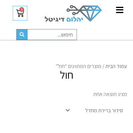
ילוג
לתוכן
0
עגלת
תוכן
קניות
חיפוש
עמוד הבית
/ מוצרים המתויגים “חול”
חול
מציג תוצאה אחת