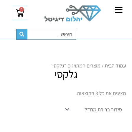
ילוג
לתוכן
0
עגלת
תוכן
קניות
חיפוש
עמוד הבית
/ מוצרים המתויגים “גלקסי”
גלקסי
מציגים את כל ⁦3⁩ התוצאות