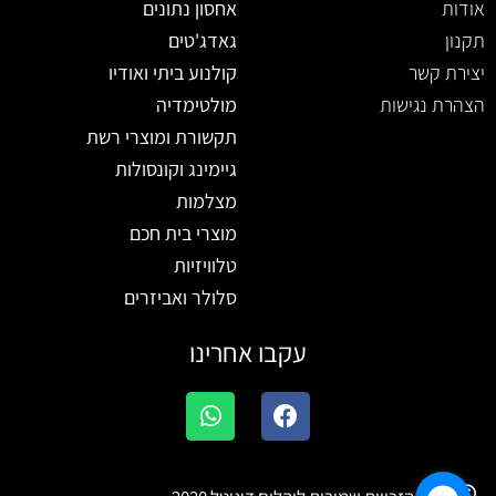
אודות
אחסון נתונים
תקנון
גאדג'טים
יצירת קשר
קולנוע ביתי ואודיו
הצהרת נגישות
מולטימדיה
תקשורת ומוצרי רשת
גיימינג וקונסולות
מצלמות
מוצרי בית חכם
טלוויזיות
סלולר ואביזרים
עקבו אחרינו
W
F
h
a
a
c
t
e