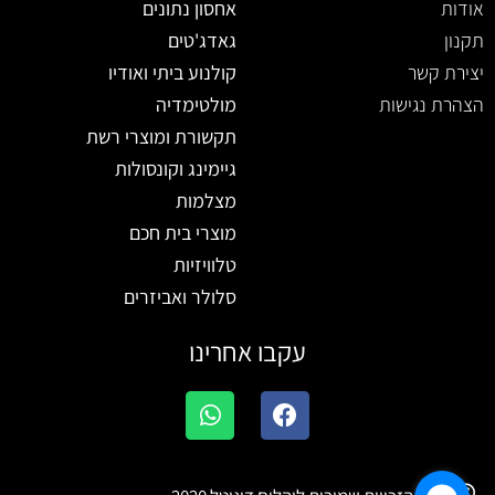
אודות
אחסון נתונים
תקנון
גאדג'טים
יצירת קשר
קולנוע ביתי ואודיו
הצהרת נגישות
מולטימדיה
תקשורת ומוצרי רשת
גיימינג וקונסולות
מצלמות
מוצרי בית חכם
טלוויזיות
סלולר ואביזרים
עקבו אחרינו
W
F
h
a
a
c
t
e